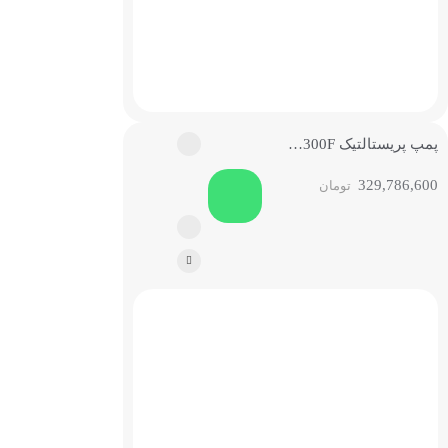
پمپ پریستالتیک BT300F لیدفلوید
329,786,600
تومان