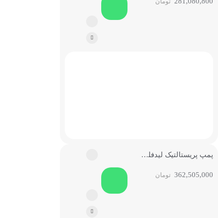
281,080,800
تومان
پمپ پریستالتیک لیدفلوید WT600S
362,505,000
تومان