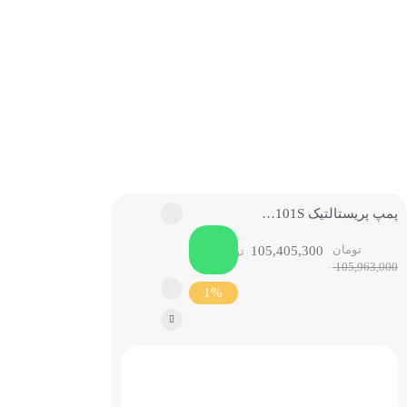
مواد شیمیایی
پمپ پریستالتیک BT101S لیدفلوید
تومان
105,405,300
تومان
105,963,000
1%