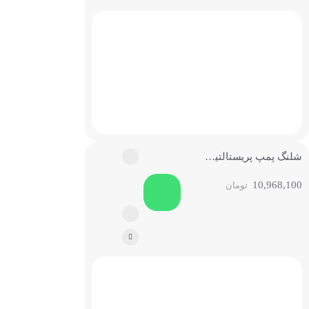
شلنگ پمپ پریستالتیک سیلیکونی
10,968,100
تومان