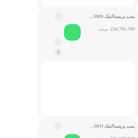
پمپ پریستالتیک BT300S لیدفلوید
234,791,700
تومان
پمپ پریستالتیک BT601f لیدفلوید