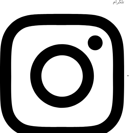
تلگرام