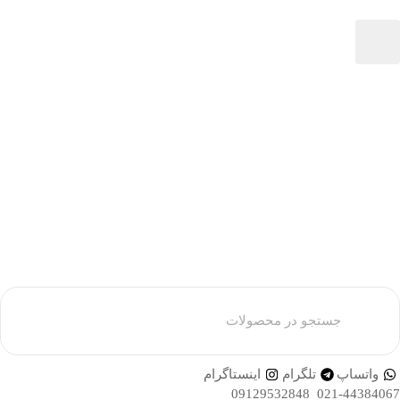
واتساپ
تلگرام
اینستاگرام
021-44384067 09129532848