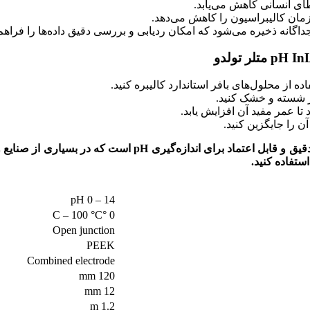
ای انسانی کاهش می‌یابد.
مان کالیبراسیون را کاهش می‌دهد.
گانه ذخیره می‌شود که امکان ردیابی و بررسی دقیق داده‌ها را فراهم 
اده از محلول‌های بافر استاندارد کالیبره کنید.
طر شسته و خشک کنید.
تا عمر مفید آن افزایش یابد.
 را جایگزین کنید.
در مجموع، الکترود pH متلر تولدو InLab Expert Pro ISM یک ابز
استفاده کنید.
pH 0 – 14
0 °C – 100 °C
Open junction
PEEK
Combined electrode
120 mm
12 mm
1.2 m