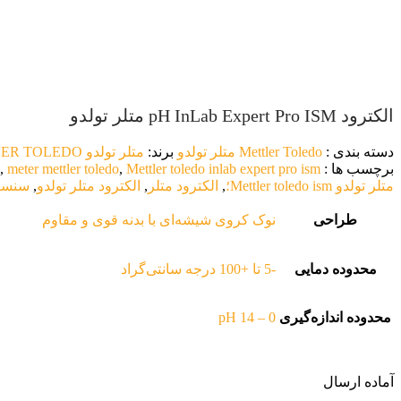
آزمایشگاهی
سیستم فیلتراسیون
کریمپر
استیل
محصولات استیل
اسپاتول استیل
بمبو نمونه گی
آزمایشگاهی
سیستم فیلتراسیون
کریمپر
استیل
الکترود pH InLab Expert Pro ISM متلر تولدو
محصولات استیل
اسپاتول استیل
بمبو نمونه گی
آزمایشگاهی
دسته بندی :
Mettler Toledo متلر تولدو
برند:
متلر تولدو METTLER TOLEDO
سیستم فیلتراسیون
کریمپر
برچسب ها :
Mettler toledo inlab expert pro ism
,
meter mettler toledo
,
استیل
متلر تولدو Mettler toledo ism؛
,
الکترود متلر
,
الکترود متلر تولدو
,
سنسور
طراحی
نوک کروی شیشه‌ای با بدنه قوی و مقاوم
محدوده دمایی
-5 تا +100 درجه سانتی‌گراد
محدوده اندازه‌گیری
0 – 14 pH
آماده ارسال