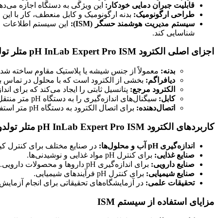
قابلیت جبران دمایی خودکار:
این ویژگی به دستگاه اجازه می‌دهد 
طراحی ارگونومیک:
بدنه ارگونومیک و کابل منعطف، کار با این ال
سیستم مدیریت هوشمند حسگر (ISM):
این سیستم اطلاعات مهمی
شناسایی کند.
اجزای اصلی الکترود pH InLab Expert Pro ISM متلر تولدو
بدنه:
معمولاً از جنس شیشه یا پلاستیک مقاوم ساخته شد
دیافراگم:
بخشی از الکترود است که با محلول در تماس بوده
الکترود مرجع:
پتانسیل ثابتی را ایجاد می‌کند که برای اندازه‌گیری pH 
کابل:
سیگنال‌های اندازه‌گیری را به دستگاه pH متر منتقل می‌کند.
اتصال‌دهنده:
برای اتصال الکترود به دستگاه pH متر استفاده می‌شود.
کاربردهای الکترود pH InLab Expert Pro ISM متلر تولدو
اندازه‌گیری pH آب و محلول‌ها:
در صنایع مختلف برای کنترل کیف
صنایع غذایی:
برای کنترل pH مواد غذایی و نوشیدنی‌ها.
صنایع دارویی:
برای اندازه‌گیری pH داروها و محصولات دارویی.
صنایع شیمیایی:
برای کنترل pH فرآیندهای شیمیایی.
تحقیقات علمی:
در آزمایشگاه‌های تحقیقاتی برای انجام آزمایش
مزایای استفاده از سیستم ISM