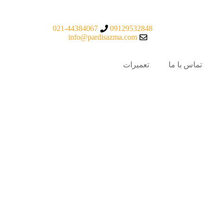
021-44384067
09129532848
info@pardisazma.com
تماس با ما
تعمیرات
آپرا APERA
آیکا IKA
هانا hanna
ری
سرتاس استیل
آزمایشگاهی
ری
سرتاس استیل