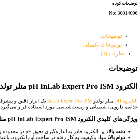
توضیحات کوتاه
No: 30014096
توضیحات
توضیحات تکمیلی
نظرات (0)
توضیحات
الکترود pH InLab Expert Pro ISM متلر تولدو: راهنمای کامل
الکترود pH
متلر تولدو
InLab Expert Pro ISM
غذایی، دارویی، شیمیایی و زیست‌شناسی مورد استفاده قرار می‌گیرد.
ویژگی‌های کلیدی الکترود pH InLab Expert Pro ISM متلر تولدو
دقت بالا:
این الکترود قادر به اندازه‌گیری دقیق pH در محدوده وسیعی است.
دوام بالا:
مواد باکیفیت به کار رفته در ساخت این الکترود، ب