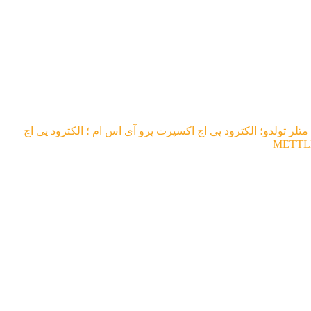
 متلر تولدو؛ الکترود پی اچ اکسپرت پرو آی اس ام ؛ الکترود پی اچ