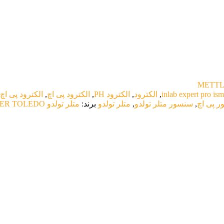
آزمایشگاهی
ری
سرتاس استیل
آزمایشگاهی
ری
سرتاس استیل
آزمایشگاهی
inlab expert pro ism
,
الکترود
,
الکترود PH
,
الکترود پی اچ
,
الکترود پی اچ
 پی اچ
,
سنسور متلر تولدو
,
متلر تولدو
برند:
متلر تولدو METTLER TOLEDO