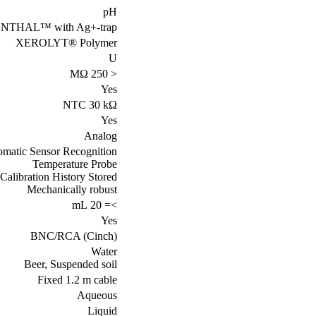
pH
THAL™ with Ag+-trap
XEROLYT® Polymer
U
< 250 MΩ
Yes
NTC 30 kΩ
Yes
Analog
matic Sensor Recognition
Temperature Probe
Calibration History Stored
Mechanically robust
>= 20 mL
Yes
BNC/RCA (Cinch)
Water
Beer, Suspended soil
Fixed 1.2 m cable
Aqueous
Liquid