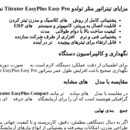
مزایای تیتراتور متلر تولدو Titrator EasyPlus Easy Pro نسبت به رقبا
پشتیبانی کامل از روش های کلاسیک و مدرن تیتر کردن
قابلیت اتصال به پرینتر، کامپیوتر و سیستم های
ERP
کیفیت ساخت بالا با دوام طولانی مدت
پشتیبانی فنی و نرم افزاری از طرف شرکت سازنده
قابل ارتقاء برای تیترهای پیچیده تر در آینده
نگهداری و کالیبراسیون دستگاه
برای اطمینان از دقت عملکرد دستگاه، لازم است به صورت دو
نگهداری صحیح باعث افزایش طول عمر تیتراتور Titrator EasyPlus Easy Pro و دقت مداوم در اندازه گیری ها خواهد شد.
مقایسه با مدل های مشابه
در مقایسه با مدل های ساده تر مانند
trator EasyPlus Compact
گرافیکی هوشمند است که آن را برای آزمایشگاه های حرفه ای من
جمع بندی نهایی
اگر به دنبال دستگاهی مطمئن، دقیق، کاربرپسند و با کیفیت جهانی بر
طراحی مدرن، امکانات پیشرفته و پشتیبانی از انواع نیازهای آزمایش