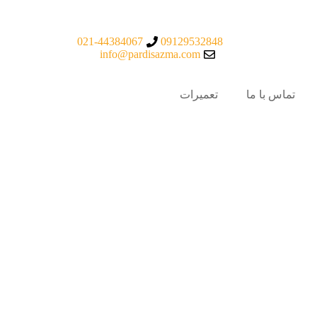
021-44384067
09129532848
info@pardisazma.com
تماس با ما
تعمیرات
آپرا APERA
آیکا IKA
هانا hanna
ری
سرتاس استیل
آزمایشگاهی
ری
سرتاس استیل