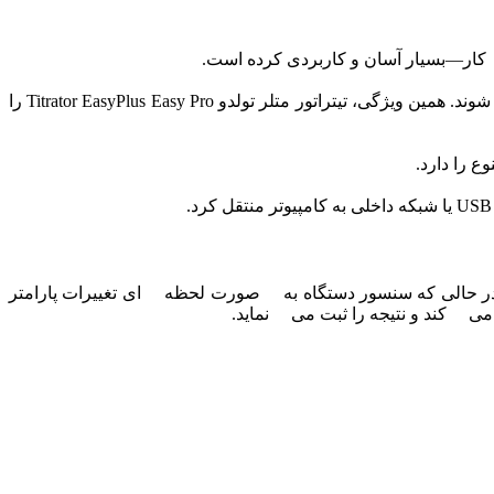
این دستگاه از سیستم دوزینگ دقیق با کنترل دیجیتال برخوردار است که باعث می شود حجم های بسیار کم نیز با دقت بالا توزیع شوند. همین ویژگی، تیتراتور متلر تولدو Titrator EasyPlus Easy Pro را
، در حالی که سنسور دستگاه به صورت لحظه ای تغییرات پارامتر