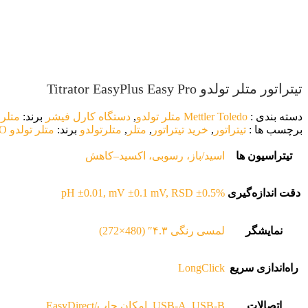
آزمایشگاهی
سیستم فیلتراسیون
کریمپر
استیل
محصولات استیل
اسپاتول استیل
بمبو نمونه گی
آزمایشگاهی
سیستم فیلتراسیون
کریمپر
استیل
تیتراتور متلر تولدو Titrator EasyPlus Easy Pro
محصولات استیل
اسپاتول استیل
بمبو نمونه گی
آزمایشگاهی
دسته بندی :
Mettler Toledo متلر تولدو
,
دستگاه کارل فیشر
برند:
متلر تولدو 
سیستم فیلتراسیون
کریمپر
برچسب ها :
تیتراتور
,
خرید تیتراتور
,
متلر
,
متلرتولدو
برند:
متلر تولدو METTLER TOLEDO
استیل
تیتراسیون ها
اسید/باز، رسوبی، اکسید–کاهش
دقت اندازه‌گیری
pH ±0.01, mV ±0.1 mV, RSD ±0.5%
نمایشگر
لمسی رنگی ۴.۳″ (480×272)
راه‌اندازی سریع
LongClick
اتصالات
USB-A, USB-B, امکان چاپ/EasyDirect