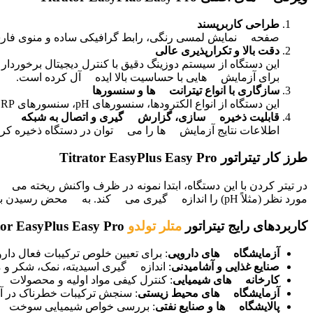
طراحی کاربرپسند
صفحه نمایش لمسی رنگی، رابط گرافیکی ساده و منوی فارسی یا انگلیسی، این دستگاه را ب
دقت بالا و تکرارپذیری عالی
برای آزمایش هایی با حساسیت بالا ایده آل کرده است.
سازگاری با انواع تیترانت ها و سنسورها
این دستگاه از انواع الکترودها، سنسورهای pH، سنسورهای ORP و سنسورهای یونی پشتیبانی می کند و قابلیت تطبیق با نیازهای متنوع را دارد.
قابلیت ذخیره سازی، گزارش گیری و اتصال به شبکه
اطلاعات نتایج آزمایش ها را می توان در دستگاه ذخیره کرد، با فرمت های مخ
طرز کار تیتراتور Titrator EasyPlus Easy Pro
در تیتر کردن با این دستگاه، ابتدا نمونه در ظرف واکنش ریخته
مورد نظر (مثلاً pH) را اندازه گیری می کند. به محض رسیدن به نقطه پایانی (End Point)، دستگاه به صورت خودکار تیتر را متوقف می کند و نتیجه را ثبت می نماید.
کاربردهای رایج تیتراتور
متلر تولدو
Titrator EasyPlus Easy Pro
آزمایشگاه های دارویی
: برای تعیین خلوص ترکیبات فعال دار
صنایع غذایی و آشامیدنی
: اندازه گیری اسیدیته، نمک، شکر و مو
کارخانه های شیمیایی
: کنترل کیفی مواد اولیه و محصولات
آزمایشگاه های محیط زیستی
: سنجش ترکیبات خطرناک در آب
پالایشگاه ها و صنایع نفتی
: بررسی خواص شیمیایی سوخت 