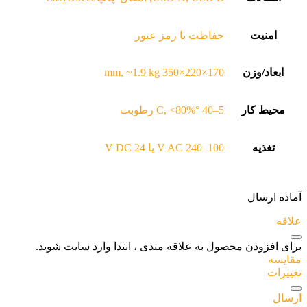
امنیت
حفاظت با رمز عبور
ابعاد/وزن
170×220×350 mm, ~1.9 kg
محیط کار
5–40 °C, <80% رطوبت
تغذیه
100–240 V AC یا 24 V DC
آماده ارسال
علاقه
برای افزودن محصول به علاقه مندی ، ابتدا وارد سایت شوید.
مقایسه
تغییرات
ارسال