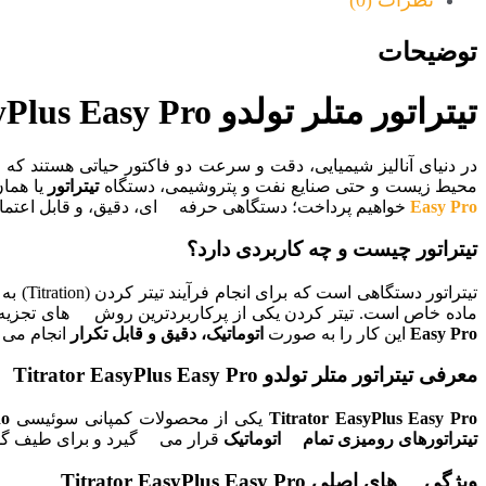
نظرات (0)
توضیحات
تیتراتور متلر تولدو Titrator EasyPlus Easy Pro چیست؟ معرفی کامل دستگاه تیترامتری حرفه ای
در دنیای آنالیز شیمیایی، دقت و سرعت دو فاکتور حیاتی هستند که
محیط زیست و حتی صنایع نفت و پتروشیمی، دستگاه
تیتراتور
یا هما
Easy Pro
خواهیم پرداخت؛ دستگاهی حرفه ای، دقیق، و قابل اعتماد که
تیتراتور چیست و چه کاربردی دارد؟
تیترا
ماده خاص است. تیتر کردن یکی از پرکاربردترین روش های تجزی
Easy Pro
این کار را به صورت
اتوماتیک، دقیق و قابل تکرار
انجام می
معرفی تیتراتور متلر تولدو Titrator EasyPlus Easy Pro
Titrator EasyPlus Easy Pro
یکی از محصولات کمپانی سوئیسی
do
تیتراتورهای رومیزی تمام اتوماتیک
قرار می گیرد و برای طیف گس
ویژگی های اصلی Titrator EasyPlus Easy Pro